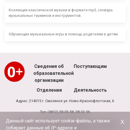
Коллекция классической музыки в формате mp3, словарь
музыкальных терминов и инструментов.
Обучающие музыкальные игры в помощь родителям и детям
Сведения об
Поступающим
образовательной
организации
Отделения
Деятельность
Адрес: 214015 г. Смоленск ул. Ново-Краснофлотская, 6
Тел: (4812) 38-03-58, 38-32-56
Данный сайт использует cookie-файлы, а также
Х
Режим работы школы: 8.00 - 20.00, выходной - воскресенье
собирает данные об IP-адресе и
Режим работы администрации и бухгалтерии школы: 9.00-17.30,