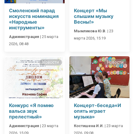
Смоленский парад
Концерт «Мы
искусств номинация
слышим музыку
«Народные
Весны!»
инструменты»
Мымликова Ю.В.
|
23
Администрация
|
25 марта
марта 2026, 15:19
2026, 08:48
Новости
Новости
Конкурс «Я помню
Концерт-беседа«И
вальса звук
опять играет
прелестный»
музыка»
Администрация
|
23 марта
Костишена И.И.
|
23 марта
2026, 15:09
2026, 09:08