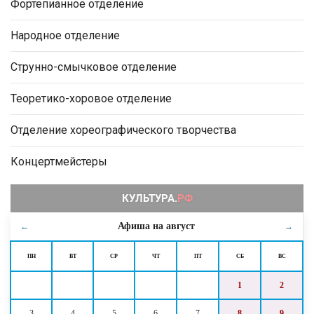
Фортепианное отделение
Народное отделение
Струнно-смычковое отделение
Теоретико-хоровое отделение
Отделение хореографического творчества
Концертмейстеры
Афиша на
август
←
→
ПН
ВТ
СР
ЧТ
ПТ
СБ
ВС
1
2
3
4
5
6
7
8
9