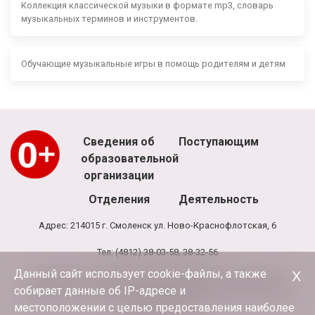
Коллекция классической музыки в формате mp3, словарь
музыкальных терминов и инструментов.
Обучающие музыкальные игры в помощь родителям и детям
Сведения об
Поступающим
образовательной
организации
Отделения
Деятельность
Адрес: 214015 г. Смоленск ул. Ново-Краснофлотская, 6
Тел: (4812) 38-03-58, 38-32-56
Данный сайт использует cookie-файлы, а также
Х
Режим работы школы: 8.00 - 20.00, выходной - воскресенье
собирает данные об IP-адресе и
Режим работы администрации и бухгалтерии школы: 9.00-17.30,
обед 13.00-13.30
местоположении с целью предоставления наиболее