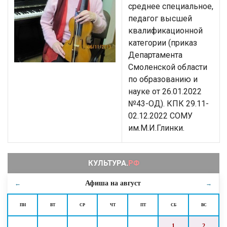
среднее специальное,
педагог высшей
квалификационной
категории (приказ
Департамента
Смоленской области
по образованию и
науке от 26.01.2022
№43-ОД). КПК 29.11-
02.12.2022 СОМУ
им.М.И.Глинки.
Афиша на
август
←
→
ПН
ВТ
СР
ЧТ
ПТ
СБ
ВС
1
2