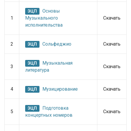
Основы
ЭЦП
1
Музыкального
Скачать
исполнительства
2
Сольфеджио
Скачать
ЭЦП
Музыкальная
ЭЦП
3
Скачать
литература
4
Музицирование
Скачать
ЭЦП
Подготовка
ЭЦП
5
Скачать
концертных номеров