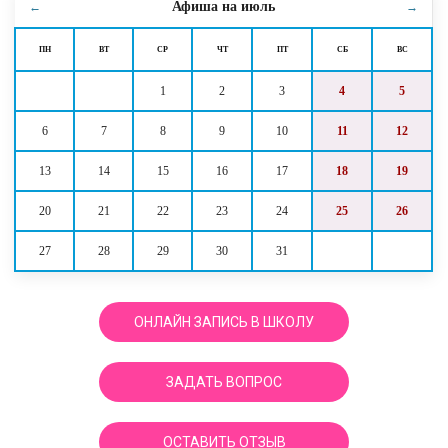
Афиша на
июль
←
→
ПН
ВТ
СР
ЧТ
ПТ
СБ
ВС
1
2
3
4
5
6
7
8
9
10
11
12
13
14
15
16
17
18
19
20
21
22
23
24
25
26
27
28
29
30
31
ОНЛАЙН ЗАПИСЬ В ШКОЛУ
ЗАДАТЬ ВОПРОС
ОСТАВИТЬ ОТЗЫВ