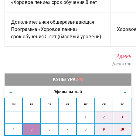
«Хоровое пение» срок обучения 8 лет
Дополнительная общеразвивающая
Программа «Хоровое пение»
Хоровое
срок обучения 5 лет (базовый уровень)
Админ
Директор
Афиша на
май
←
→
ПН
ВТ
СР
ЧТ
ПТ
СБ
ВС
1
2
3
4
5
6
7
8
9
10