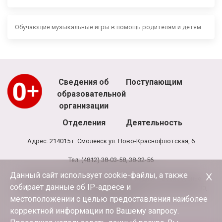
Обучающие музыкальные игры в помощь родителям и детям
Сведения об
Поступающим
образовательной
организации
Отделения
Деятельность
Адрес: 214015 г. Смоленск ул. Ново-Краснофлотская, 6
Тел: (4812) 38-03-58, 38-32-56
Данный сайт использует cookie-файлы, а также
Х
Режим работы школы: 8.00 - 20.00, выходной - воскресенье
собирает данные об IP-адресе и
Режим работы администрации и бухгалтерии школы: 9.00-17.30,
обед 13.00-13.30
местоположении с целью предоставления наиболее
корректной информации по Вашему запросу.
E-mail:
terciya3@mail.ru