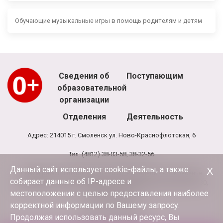
Обучающие музыкальные игры в помощь родителям и детям
Сведения об
Поступающим
образовательной
организации
Отделения
Деятельность
Адрес: 214015 г. Смоленск ул. Ново-Краснофлотская, 6
Тел: (4812) 38-03-58, 38-32-56
Данный сайт использует cookie-файлы, а также
Х
Режим работы школы: 8.00 - 20.00, выходной - воскресенье
собирает данные об IP-адресе и
Режим работы администрации и бухгалтерии школы: 9.00-17.30,
обед 13.00-13.30
местоположении с целью предоставления наиболее
корректной информации по Вашему запросу.
E-mail:
terciya3@mail.ru
Продолжая использовать данный ресурс, Вы