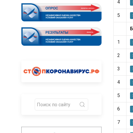
4
5
Б
1
2
3
4
5
6
7