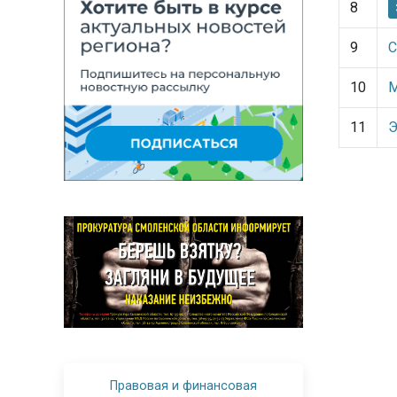
8
9
С
10
М
11
Э
Правовая и финансовая