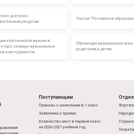
 окно доступа к
Портал "Российское образова
вательным ресурсам
ция классической музыки в
Обучающие музыкальные игры
е mp3, словарь музыкальных
родителям и детям
ов и инструментов.
Поступающим
Отдел
й
Приказы о зачислении в 1 класс
Фортепи
Заявление о приеме
Народно
Количество мест в первый класс
Струнно
на 2026-2027 учебный год
правления
Теорети
анизацией