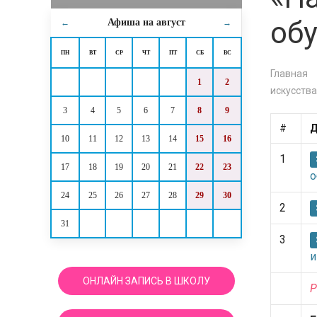
об
Афиша на
август
←
→
ПН
ВТ
СР
ЧТ
ПТ
СБ
ВС
Главная
1
2
искусства
3
4
5
6
7
8
9
#
Д
10
11
12
13
14
15
16
1
17
18
19
20
21
22
23
о
24
25
26
27
28
29
30
2
31
3
и
ОНЛАЙН ЗАПИСЬ В ШКОЛУ
Р