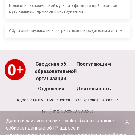
Коллекция классической музыки в формате mp3, словарь
музыкальных терминов и инструментов.
Обучающие музыкальные игры в помощь родителям и детям
Сведения об
Поступающим
образовательной
организации
Отделения
Деятельность
Адрес: 214015 г. Смоленск ул. Ново-Краснофлотская, 6
Тел: (4812) 38-03-58, 38-32-56
Данный сайт использует cookie-файлы, а также
Х
Режим работы школы: 8.00 - 20.00, выходной - воскресенье
собирает данные об IP-адресе и
Режим работы администрации и бухгалтерии школы: 9.00-17.30,
обед 13.00-13.30