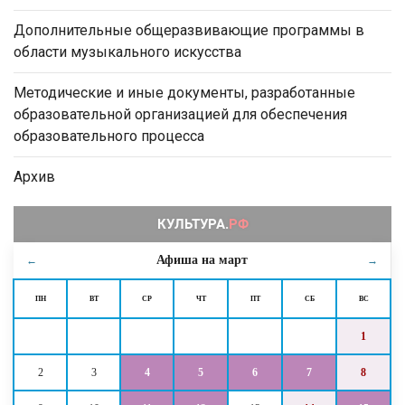
Дополнительные общеразвивающие программы в
области музыкального искусства
Методические и иные документы, разработанные
образовательной организацией для обеспечения
образовательного процесса
Архив
Афиша на
март
←
→
ПН
ВТ
СР
ЧТ
ПТ
СБ
ВС
1
2
3
4
5
6
7
8