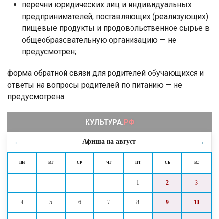
перечни юридических лиц и индивидуальных
предпринимателей, поставляющих (реализующих)
пищевые продукты и продовольственное сырье в
общеобразовательную организацию — не
предусмотрен;
форма обратной связи для родителей обучающихся и
ответы на вопросы родителей по питанию — не
предусмотрена
Афиша на
август
←
→
ПН
ВТ
СР
ЧТ
ПТ
СБ
ВС
1
2
3
4
5
6
7
8
9
10