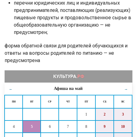
перечни юридических лиц и индивидуальных
предпринимателей, поставляющих (реализующих)
пищевые продукты и продовольственное сырье в
общеобразовательную организацию — не
предусмотрен;
форма обратной связи для родителей обучающихся и
ответы на вопросы родителей по питанию — не
предусмотрена
Афиша на
май
←
→
ПН
ВТ
СР
ЧТ
ПТ
СБ
ВС
1
2
3
4
5
6
7
8
9
10