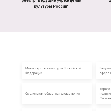
реестр "Ведущие учреждения
ш
культуры России"
Министерство культуры Российской
Резуль
Федерации
сфере 
Управл
Смоленская областная филармония
полити
Смолен