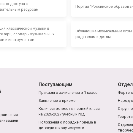
 окно доступа к
Портал "Российское образова
вательным ресурсам
ция классической музыки в
Обучающие музыкальные игры
е mp3, словарь музыкальных
родителям и детям
ов и инструментов.
Поступающим
Отдел
й
Приказы о зачислении в 1 класс
Фортепи
Заявление о приеме
Народно
Количество мест в первый класс
Струнно
на 2026-2027 учебный год
правления
Теорети
анизацией
Положения о порядке приема в
Отделен
детскую школу искусств
творче