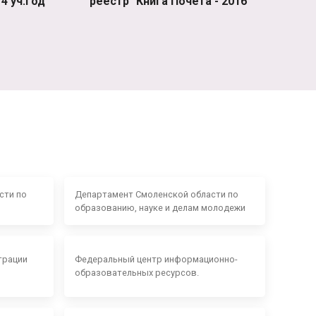
4 уч.год
реестр "Книга Почета - 2016"
сти по
Департамент Смоленской области по
образованию, науке и делам молодежи
трации
Федеральный центр информационно-
образовательных ресурсов.