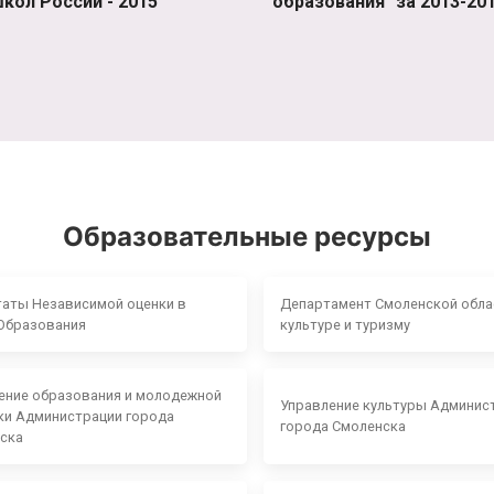
кол России - 2015"
образования" за 2013-201
Образовательные ресурсы
таты Независимой оценки в
Департамент Смоленской обла
Образования
культуре и туризму
ение образования и молодежной
Управление культуры Админис
ки Администрации города
города Смоленска
ска