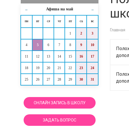
шк
Афиша на
май
←
→
ПН
ВТ
СР
ЧТ
ПТ
СБ
ВС
Главная
1
2
3
4
5
6
7
8
9
10
Полож
допол
11
12
13
14
15
16
17
18
19
20
21
22
23
24
Полож
25
26
27
28
29
30
31
допол
ОНЛАЙН ЗАПИСЬ В ШКОЛУ
ЗАДАТЬ ВОПРОС