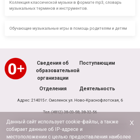
Коллекция классической музыки в формате mp3, словарь
музыкальных терминов и инструментов.
Обучающие музыкальные игры в помощь родителям и детям
Сведения об
Поступающим
образовательной
организации
Отделения
Деятельность
Адрес: 214015 г. Смоленск ул. Ново-Краснофлотская, 6
Тел: (4812) 38-03-58, 38-32-56
Данный сайт использует cookie-файлы, а также
Х
Режим работы школы: 8.00 - 20.00, выходной - воскресенье
собирает данные об IP-адресе и
Режим работы администрации и бухгалтерии школы: 9.00-17.30,
обед 13.00-13.30
местоположении с целью предоставления наиболее