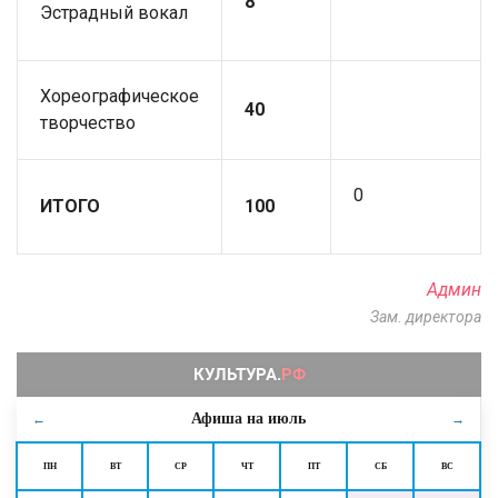
8
Эстрадный вокал
Хореографическое
40
творчество
0
ИТОГО
100
Админ
Зам. директора
Афиша на
июль
←
→
ПН
ВТ
СР
ЧТ
ПТ
СБ
ВС