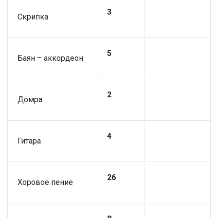
3
Скрипка
5
Баян – аккордеон
2
Домра
4
Гитара
26
Хоровое пение