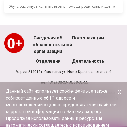
Обучающие музыкальные игры в помощь родителям и детям
Сведения об
Поступающим
образовательной
организации
Отделения
Деятельность
Адрес: 214015 г. Смоленск ул. Ново-Краснофлотская, 6
Тел: (4812) 38-03-58, 38-32-56
Данный сайт использует cookie-файлы, а также
Х
Режим работы школы: 8.00 - 20.00, выходной - воскресенье
собирает данные об IP-адресе и
Режим работы администрации и бухгалтерии школы: 9.00-17.30,
обед 13.00-13.30
местоположении с целью предоставления наиболее
корректной информации по Вашему запросу.
E-mail:
terciya3@mail.ru
Продолжая использовать данный ресурс, Вы
автоматически соглашаетесь с использованием