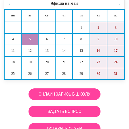
Афиша на
май
←
→
ПН
ВТ
СР
ЧТ
ПТ
СБ
ВС
1
2
3
4
5
6
7
8
9
10
11
12
13
14
15
16
17
18
19
20
21
22
23
24
25
26
27
28
29
30
31
ОНЛАЙН ЗАПИСЬ В ШКОЛУ
ЗАДАТЬ ВОПРОС
ОСТАВИТЬ ОТЗЫВ