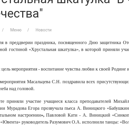
чества"
Меню
Новости
ля в преддверии праздника, посвященного Дню защитника Оте
ной гостиной «Хрустальная шкатулка», в которой приняли у
 цель мероприятия - воспитание чувства любви к своей Родине и
мероприятия Масальцева С.Н. поздравила всех присутствующи
неба над головой.
те приняли участие учащиеся класса преподавателей Михай
ии Мурадова Егора прозвучала пьеса
А. Виницкого
«Бабушкин
тальном настроении
»,
Павловой Кати - А. Виницкий «Синко
 «Ювента» руководитель Разумович О.А. исполнили танцы: «В