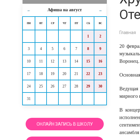
Оте
Афиша на
август
←
→
ПН
ВТ
СР
ЧТ
ПТ
СБ
ВС
Главная
1
2
20 февра
3
4
5
6
7
8
9
музыкаль
Воронец.
10
11
12
13
14
15
16
17
18
19
20
21
22
23
Основная
24
25
26
27
28
29
30
Ведущая 
мирного 
31
В концер
исполнен
ОНЛАЙН ЗАПИСЬ В ШКОЛУ
сентимен
ансамбля