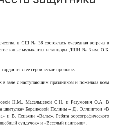
чества, в СШ № 36 состоялась очередная встреча в
частие юные музыканты и танцоры ДШИ № 3 им. О.Б.
 гордости за ее героическое прошлое.
х в зале с наступающим праздником и пожелала всем
ловой Н.М., Масальцевой С.Н. и Разумович О.А. В
а шкатулка»,
Баранковой Полины – Д . Эллингтон «В
па» и
В. Леньяни «Вальс».
Ребята хореографического
олшебный сундучок» и «Веселый наигрыш».