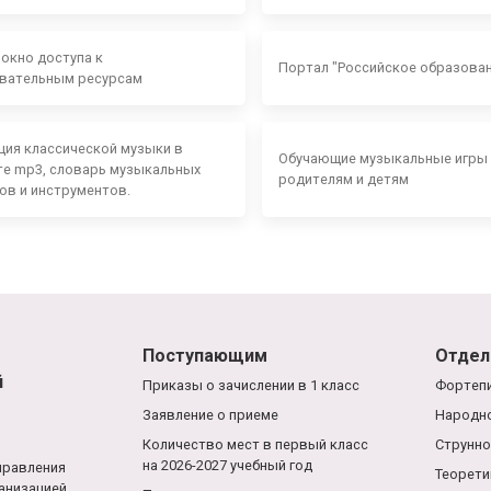
 окно доступа к
Портал "Российское образова
вательным ресурсам
ция классической музыки в
Обучающие музыкальные игры
е mp3, словарь музыкальных
родителям и детям
ов и инструментов.
Поступающим
Отдел
й
Приказы о зачислении в 1 класс
Фортепи
Заявление о приеме
Народно
Количество мест в первый класс
Струнно
на 2026-2027 учебный год
правления
Теорети
анизацией