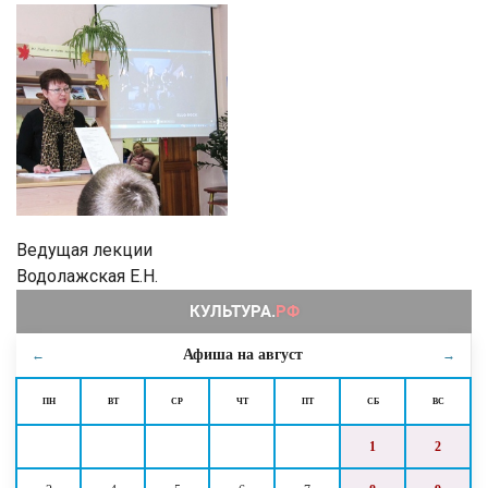
Ведущая лекции
Водолажская Е.Н.
Афиша на
август
←
→
ПН
ВТ
СР
ЧТ
ПТ
СБ
ВС
1
2