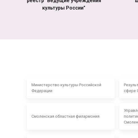
реестр "Ведущие учреждения
ш
культуры России"
Министерство культуры Российской
Резуль
Федерации
сфере 
Управл
Смоленская областная филармония
полити
Смолен