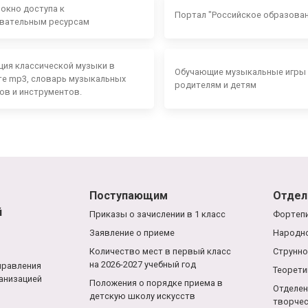
 окно доступа к
Портал "Российское образова
вательным ресурсам
ция классической музыки в
Обучающие музыкальные игры
е mp3, словарь музыкальных
родителям и детям
ов и инструментов.
Поступающим
Отдел
й
Приказы о зачислении в 1 класс
Фортепи
Заявление о приеме
Народно
Количество мест в первый класс
Струнно
на 2026-2027 учебный год
правления
Теорети
анизацией
Положения о порядке приема в
Отделен
детскую школу искусств
творче