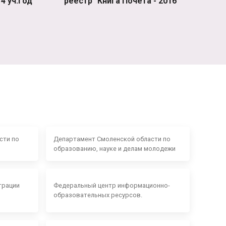
4 уч.год
реестр "Книга Почета - 2016"
сти по
Департамент Смоленской области по
образованию, науке и делам молодежи
трации
Федеральный центр информационно-
образовательных ресурсов.