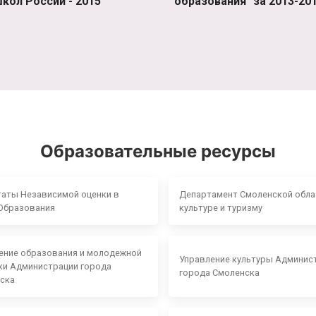
кол России - 2015"
образования" за 2013-201
Образовательные ресурсы
таты Независимой оценки в
Департамент Смоленской обла
Образования
культуре и туризму
ение образования и молодежной
Управление культуры Админис
ки Администрации города
города Смоленска
ска