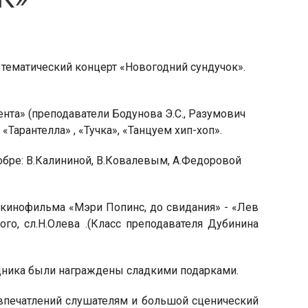
л тематический концерт «Новогодний сундучок».
нта» (преподаватели Бодунова Э.С., Разумович
Тарантелла» , «Тучка», «Танцуем хип-хоп».
обре: В.Калининой, В.Ковалевым, А.Федоровой
кинофильма «Мэри Попинс, до свидания» - «Лев
о, сл.Н.Олева .(Класс преподавателя Дубинина
здника были награждены сладкими подарками.
впечатлений слушателям и большой сценический