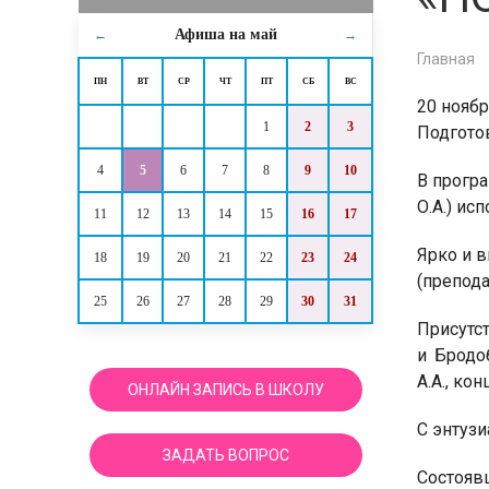
Афиша на
май
←
→
Главная
ПН
ВТ
СР
ЧТ
ПТ
СБ
ВС
20 ноябр
1
2
3
Подгото
4
5
6
7
8
9
10
В прогр
О.А.) ис
11
12
13
14
15
16
17
Ярко и 
18
19
20
21
22
23
24
(препода
25
26
27
28
29
30
31
Присутс
и Бродо
А.А., ко
ОНЛАЙН ЗАПИСЬ В ШКОЛУ
С энтуз
ЗАДАТЬ ВОПРОС
Состояв