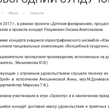
Меню
Новости
я 2017 г., в рамках проекта «Детская филармония», прошё
вила и провела концерт Разумович Оксана Анатольевна.
амме концерта учащиеся хореографического ансамбля «Юве
полнили танцевальные композиции «Волшебный сундучок», «
выразительно прозвучали произведения, исполненные на д
ватель , Мымликова Ю.В.)
твующие с огромным удовольствием слушали песенку из 
брей» в исполнении Аношенковой Анны, муз.М.Дунаевског
нцертмейстер Маркова Т.Ф.).
иазмом участвовали в игре «Оркестр» и в заключении пра
шийся концерт доставил массу удовольствия и приятных 