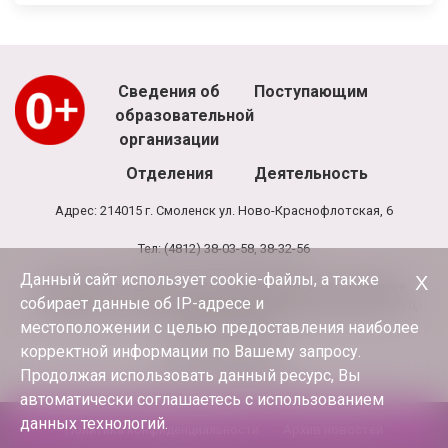
Сведения об
Поступающим
образовательной
организации
Отделения
Деятельность
Адрес: 214015 г. Смоленск ул. Ново-Краснофлотская, 6
Тел: (4812) 38-03-58, 38-32-56
Данный сайт использует cookie-файлы, а также
Х
Режим работы школы: 8.00 - 20.00, выходной - воскресенье
собирает данные об IP-адресе и
Режим работы администрации и бухгалтерии школы: 9.00-17.30,
обед 13.00-13.30
местоположении с целью предоставления наиболее
корректной информации по Вашему запросу.
E-mail:
terciya3@mail.ru
Продолжая использовать данный ресурс, Вы
автоматически соглашаетесь с использованием
данных технологий.
Политика конфиденциальности
Архив новостей