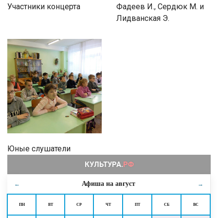
Участники концерта
Фадеев И., Сердюк М. и
Лидванская Э.
Юные слушатели
Афиша на
август
←
→
ПН
ВТ
СР
ЧТ
ПТ
СБ
ВС