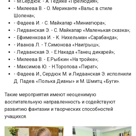
- М.Сердюк. - А. Гедике «Прелюдия»;
- Милеева В. - О. Мериканте «Вальс в стиле
Шопена»;
- Фадеев И. - С. Майкапар «Миниатюра»;
- Лидванская Э. - С. Майкапар «Маленькая сказка»;
- Ефименкова И. - К. Нихельман «Сарабанда»;
- Иванов Л. - Т.Симонова «Наигрыш»;
- Лидванская Э. - Е.Накада «Танец дикарей»;
- Милеева В. - Е.Рыбкин «На тройке»;
- Максимов Ю. - Н.Торопова «Пират»;
- Фадеев И., Сердюк М. и Лидванская Э. исполнили
Д. Падев «Полька Дианы» и М. Шмитц «Буги».
Такие мероприятия имеют неоценимую
воспитательную направленность и содействуют
развитию фантазии и творческих способностей
учащихся.