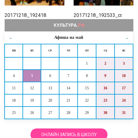
20171218_192418.
20171218_192533_cr.
Афиша на
май
←
→
ПН
ВТ
СР
ЧТ
ПТ
СБ
ВС
1
2
3
4
5
6
7
8
9
10
11
12
13
14
15
16
17
18
19
20
21
22
23
24
25
26
27
28
29
30
31
ОНЛАЙН ЗАПИСЬ В ШКОЛУ