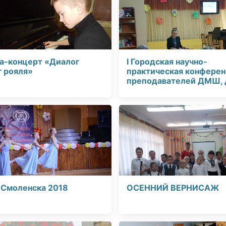
а-концерт «Диалог
I Городская научно-
г рояля»
практическая конфере
преподавателей ДМШ,
 Смоленска 2018
ОСЕННИЙ ВЕРНИСАЖ