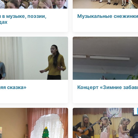
 в музыке, поэзии,
Музыкальные снежинк
дах
яя сказка»
Концерт «Зимние заба