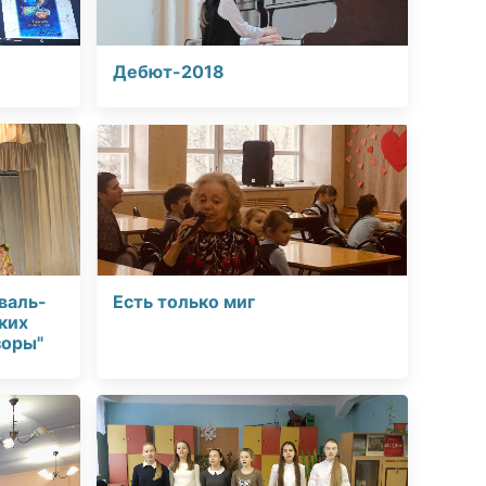
Дебют-2018
валь-
Есть только миг
ких
зоры"