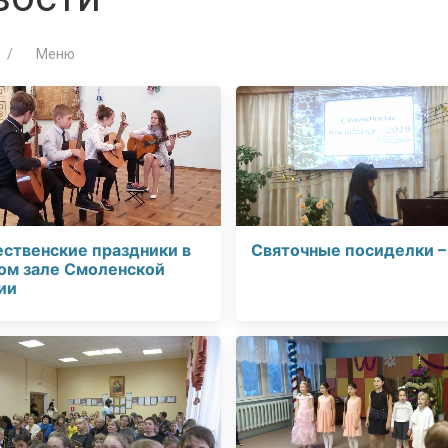
Меню
ственские праздники в
Святочные посиделки –
ом зале Смоленской
ии