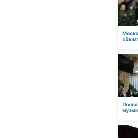
Моско
«Вымп
Посвя
музык