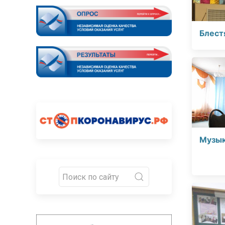
Блест
Музык