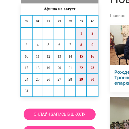
Афиша на
август
←
→
Главная
ПН
ВТ
СР
ЧТ
ПТ
СБ
ВС
1
2
3
4
5
6
7
8
9
10
11
12
13
14
15
16
17
18
19
20
21
22
23
Рожде
Тронн
24
25
26
27
28
29
30
епарх
31
ОНЛАЙН ЗАПИСЬ В ШКОЛУ