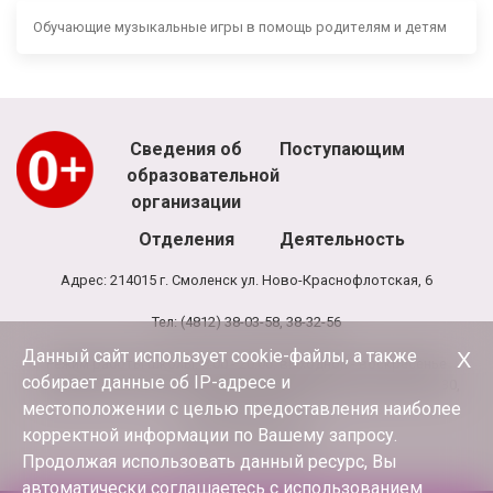
Обучающие музыкальные игры в помощь родителям и детям
Сведения об
Поступающим
образовательной
организации
Отделения
Деятельность
Адрес: 214015 г. Смоленск ул. Ново-Краснофлотская, 6
Тел: (4812) 38-03-58, 38-32-56
Данный сайт использует cookie-файлы, а также
Х
Режим работы школы: 8.00 - 20.00, выходной - воскресенье
собирает данные об IP-адресе и
Режим работы администрации и бухгалтерии школы: 9.00-17.30,
обед 13.00-13.30
местоположении с целью предоставления наиболее
корректной информации по Вашему запросу.
E-mail:
terciya3@mail.ru
Продолжая использовать данный ресурс, Вы
автоматически соглашаетесь с использованием