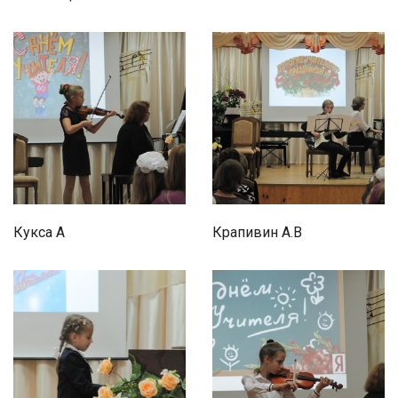
Кукса А
Крапивин А.В