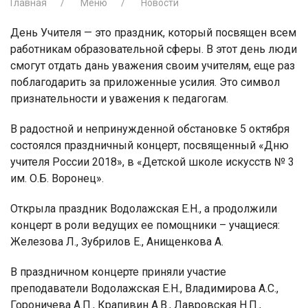
Главная
Меню
Новости
День Учителя — это праздник, который посвящен всем
работникам образовательной сферы. В этот день люди
смогут отдать дань уважения своим учителям, еще раз
поблагодарить за приложенные усилия. Это символ
признательности и уважения к педагогам.
В радостной и непринужденной обстановке 5 октября
состоялся праздничный концерт, посвященный «Дню
учителя России 2018», в «Детской школе искусств № 3
им. О.Б. Воронец».
Открыла праздник Водолажская Е.Н., а продолжили
концерт в роли ведущих ее помощники – учащиеся:
Железова Л., Зубрилов Е., Анищенкова А.
В праздничном концерте приняли участие
преподаватели Водолажская Е.Н., Владимирова А.С.,
Гороничева А.П., Крапивин А.В., Лавровская Н.П.,