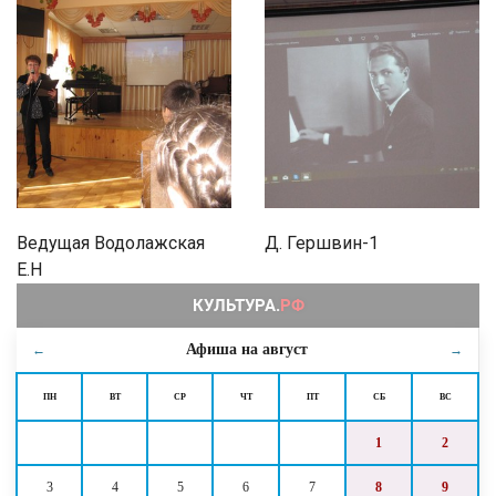
Ведущая Водолажская
Д. Гершвин-1
Е.Н
Афиша на
август
←
→
ПН
ВТ
СР
ЧТ
ПТ
СБ
ВС
1
2
3
4
5
6
7
8
9