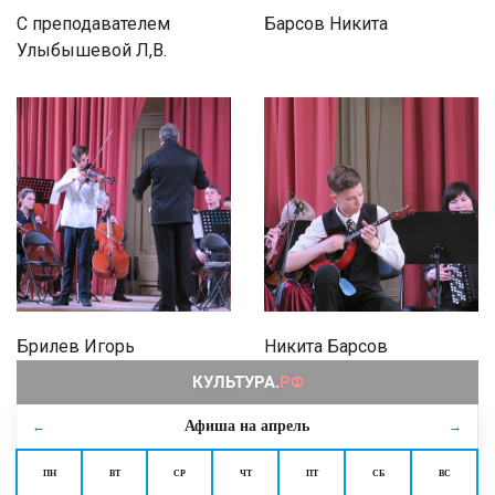
С преподавателем
Барсов Никита
Улыбышевой Л,В.
Брилев Игорь
Никита Барсов
Афиша на
апрель
←
→
ПН
ВТ
СР
ЧТ
ПТ
СБ
ВС