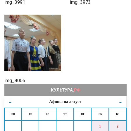
img_3991
img_3973
img_4006
Афиша на
август
←
→
ПН
ВТ
СР
ЧТ
ПТ
СБ
ВС
1
2