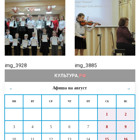
img_3928
img_3885
Афиша на
август
←
→
ПН
ВТ
СР
ЧТ
ПТ
СБ
ВС
1
2
3
4
5
6
7
8
9
10
11
12
13
14
15
16