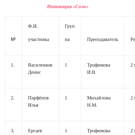
Номинация «Соло»
Ф.И.
Груп
№
участника
па
Преподаватель
Ре
1.
Василенков
1
Трофимова
2 
Денис
И.В.
2.
Парфёнов
1
Михайлова
2 
Илья
Н.М.
3.
Ергаев
1
Трофимова
2 