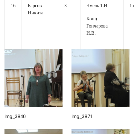
16
Барсов
3
Чмель Т.И.
1 
Никита
Конц.
Гончарова
И.В.
img_3840
img_3871