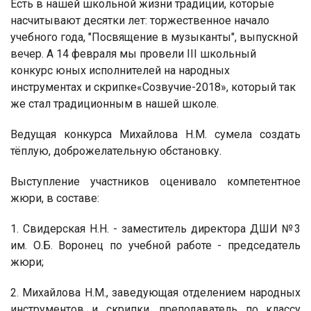
Есть в нашей школьной жизни традиции, которые
насчитывают десятки лет: торжественное начало
учебного года, "Посвящение в музыканты", выпускной
вечер. А 14 февраля мы провели
III
школьный
конкурс
юных исполнителей на народных
инструментах и скрипке«
C
озвучие-2018»
,
который так
же стал традиционным в нашей школе.
Ведущая конкурса Михайлова Н.М. сумела создать
тёплую, доброжелательную обстановку.
Выступление участников оценивало компетентное
жюри, в составе:
1. Свидерская Н.Н. - заместитель директора ДШИ №3
им. О.Б. Воронец по учебной работе - председатель
жюри;
2. Михайлова Н.М., заведующая отделением народных
инструментов и скрипки, преподаватель по классу