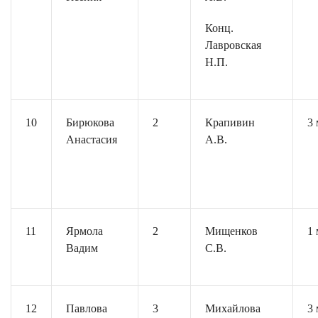
Конц.
Лавровская
Н.П.
10
Бирюкова
2
Крапивин
3 
Анастасия
А.В.
11
Ярмола
2
Мищенков
1 
Вадим
С.В.
12
Павлова
3
Михайлова
3 