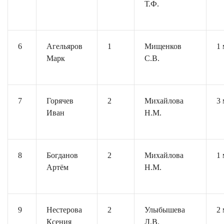
Т.Ф.
6
Агельяров
1
Мищенков
1 
Марк
С.В.
7
Горячев
2
Михайлова
3 
Иван
Н.М.
8
Богданов
2
Михайлова
1 
Артём
Н.М.
9
Нестерова
2
Улыбышева
2 
Ксения
Л.В.