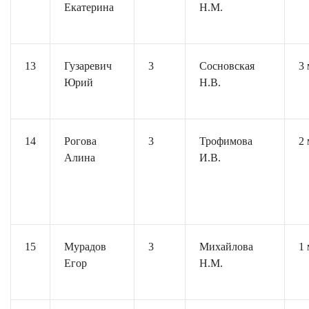
Екатерина
Н.М.
13
Гузаревич
3
Сосновская
3 
Юрий
Н.В.
14
Рогова
3
Трофимова
2 
Алина
И.В.
15
Мурадов
3
Михайлова
1 
Егор
Н.М.