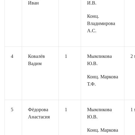
Иван
И.В.
Конц.
Владимирова
А.С.
4
Ковалёв
1
Мымликова
2 
Вадим
Ю.В.
Конц. Маркова
Т.Ф.
5
Фёдорова
1
Мымликова
1 
Анастасия
Ю.В.
Конц. Маркова