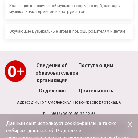
Коллекция классической музыки в формате mp3, словарь
музыкальных терминов и инструментов.
Обучающие музыкальные игры в помощь родителям и детям
Сведения об
Поступающим
образовательной
организации
Отделения
Деятельность
Адрес: 214015 г. Смоленск ул. Ново-Краснофлотская, 6
Тел: (4812) 38-03-58, 38-32-56
Данный сайт использует cookie-файлы, а также
Х
Режим работы школы: 8.00 - 20.00, выходной - воскресенье
собирает данные об IP-адресе и
Режим работы администрации и бухгалтерии школы: 9.00-17.30,
обед 13.00-13.30