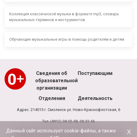
Коллекция классической музыки в формате mp3, словарь
музыкальных терминов и инструментов.
Обучающие музыкальные игры в помощь родителям и детям
Сведения об
Поступающим
образовательной
организации
Отделения
Деятельность
Адрес: 214015 г. Смоленск ул. Ново-Краснофлотская, 6
Тел: (4812) 38-03-58, 38-32-56
Данный сайт использует cookie-файлы, а также
Х
Режим работы школы: 8.00 - 20.00, выходной - воскресенье