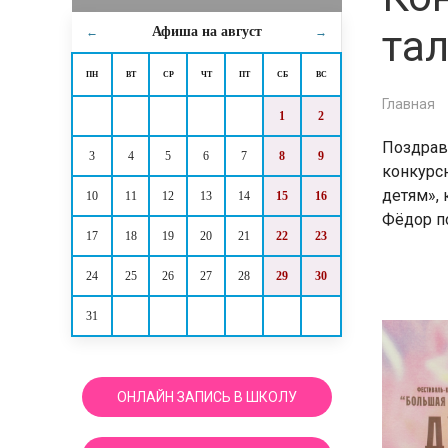
та
Афиша на
август
←
→
ПН
ВТ
СР
ЧТ
ПТ
СБ
ВС
Главная
1
2
Поздрав
3
4
5
6
7
8
9
конкурс
детям»,
10
11
12
13
14
15
16
Фёдор по
17
18
19
20
21
22
23
24
25
26
27
28
29
30
31
ОНЛАЙН ЗАПИСЬ В ШКОЛУ