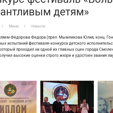
лантливым детям»
Меню
Новости
ляем Фёдорова Федора (преп. Мымликова Юлия, конц. Го
ных испытаний фестиваля-конкурса детского исполнитель
 который проходил на одной из главных сцен города Смоле
лучил высокие оценки строго жюри и удостоен звания лаур