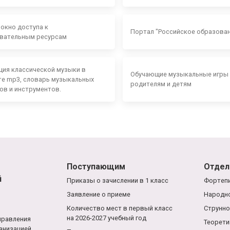
 окно доступа к
Портал "Российское образова
вательным ресурсам
ция классической музыки в
Обучающие музыкальные игры
е mp3, словарь музыкальных
родителям и детям
ов и инструментов.
Поступающим
Отдел
й
Приказы о зачислении в 1 класс
Фортепи
Заявление о приеме
Народно
Количество мест в первый класс
Струнно
на 2026-2027 учебный год
правления
Теорети
анизацией