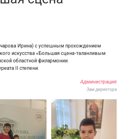
нчарова Ирина) с успешным прохождением
ского искусства «Большая сцена-таланливым
нской областной филармонии.
еата II степени.
Администрация
Зам.директора