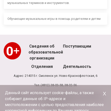
музыкальных терминов и инструментов.
Обучающие музыкальные игры в помощь родителям и детям
Сведения об
Поступающим
образовательной
организации
Отделения
Деятельность
Адрес: 214015 г. Смоленск ул. Ново-Краснофлотская, 6
Тел: (4812) 38-03-58, 38-32-56
Данный сайт использует cookie-файлы, а также
Х
Режим работы школы: 8.00 - 20.00, выходной - воскресенье
собирает данные об IP-адресе и
Режим работы администрации и бухгалтерии школы: 9.00-17.30,
обед 13.00-13.30
местоположении с целью предоставления наиболее
корректной информации по Вашему запросу.