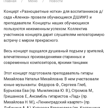
Главная
Меню
Новости
Концерт «Разноцветные нотки» для воспитанников д/
сада «Аленка» провели обучающиеся ДШИ№3 и
преподаватели. Концерты наших обучающихся
пользуются неизменным успехом. Коллектив
участников концерта дарит слушателям неповторимую
встречу с миром прекрасного.
Весь концерт ощущался душевный подъем у зрителей,
впечатленных произведениями старинных и
современных композиторов, яркими танцами.
Этот концерт подготовила преподаватель гитары
Михайлова Наталья Михайловна. В нем участвовали
юные музыканты: Фёдоров Ф., Сергеев Глеб,
Бурькова Ева (пр. Мымликова Ю. В.), Стромов М.,
Гришанков Е., Ансамбль гитаристов «Лад» (пр.
Михайлова Н. М.), «Ленинградский квартет» (пр.
Дубинина А. А.), Кутузова Владислава (пр. Костишина