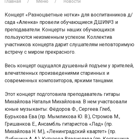
Главная
Меню
Новости
Концерт «Разноцветные нотки» для воспитанников д/
сада «Аленка» провели обучающиеся ДШИ№3 и
преподаватели. Концерты наших обучающихся
пользуются неизменным успехом. Коллектив
участников концерта дарит слушателям неповторимую
встречу с миром прекрасного.
Весь концерт ощущался душевный подъем у зрителей,
впечатленных произведениями старинных и
современных композиторов, яркими танцами.
Этот концерт подготовила преподаватель гитары
Михайлова Наталья Михайловна. В нем участвовали
юные музыканты: Фёдоров Ф., Сергеев Глеб,
Бурькова Ева (пр. Мымликова Ю. В.), Стромов М.,
Гришанков Е., Ансамбль гитаристов «Лад» (пр.
Михайлова Н. М.), «Ленинградский квартет» (пр.
Дубинина А. А.), Кутузова Владислава (пр. Костишина