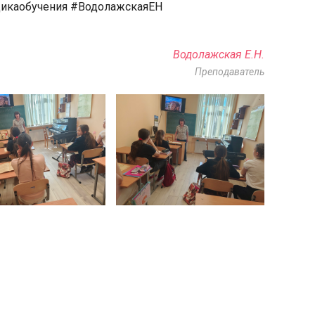
икаобучения #ВодолажскаяЕН
Водолажская Е.Н.
Преподаватель