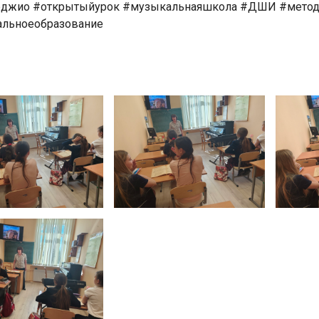
джио #открытыйурок #музыкальнаяшкола #ДШИ #метод
льноеобразование