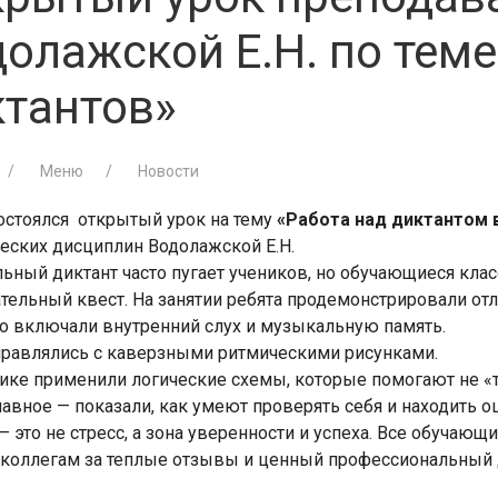
олажской Е.Н. по теме
ктантов»
Меню
Новости
состоялся открытый урок на тему
«Работа над диктантом 
ческих дисциплин Водолажской Е.Н.
ный диктант часто пугает учеников, но обучающиеся класс
тельный квест. На занятии ребята продемонстрировали отл
о включали внутренний слух и музыкальную память.
правлялись с каверзными ритмическими рисунками.
ике применили логические схемы, которые помогают не «т
авное — показали, как умеют проверять себя и находить о
— это не стресс, а зона уверенности и успеха. Все обучаю
 коллегам за теплые отзывы и ценный профессиональный 