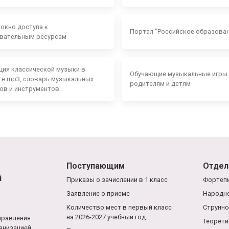
 окно доступа к
Портал "Российское образова
вательным ресурсам
ция классической музыки в
Обучающие музыкальные игры
е mp3, словарь музыкальных
родителям и детям
ов и инструментов.
Поступающим
Отдел
й
Приказы о зачислении в 1 класс
Фортепи
Заявление о приеме
Народно
Количество мест в первый класс
Струнно
на 2026-2027 учебный год
правления
Теорети
анизацией