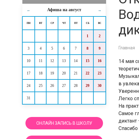
Вод
Афиша на
август
←
→
ПН
ВТ
СР
ЧТ
ПТ
СБ
ВС
ди
1
2
Главная
3
4
5
6
7
8
9
14 мая 
10
11
12
13
14
15
16
теорети
17
18
19
20
21
22
23
Музыкаль
в увлека
24
25
26
27
28
29
30
Уверенн
Легко с
31
На практ
Самое гл
диктант 
ОНЛАЙН ЗАПИСЬ В ШКОЛУ
Спасибо