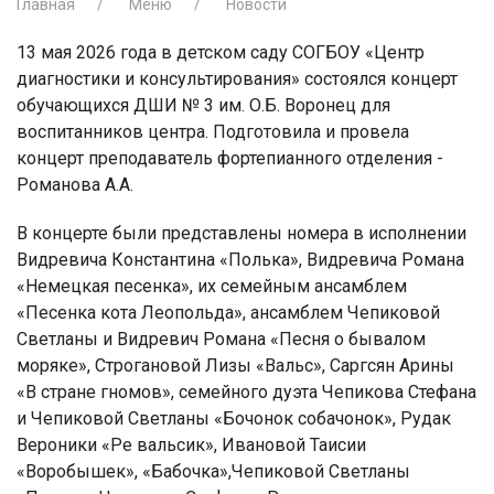
Главная
Меню
Новости
13 мая 2026 года в детском саду СОГБОУ «Центр
диагностики и консультирования» состоялся концерт
обучающихся ДШИ № 3 им. О.Б. Воронец для
воспитанников центра. Подготовила и провела
концерт преподаватель фортепианного отделения -
Романова А.А.
В концерте были представлены номера в исполнении
Видревича Константина «Полька», Видревича Романа
«Немецкая песенка», их семейным ансамблем
«Песенка кота Леопольда», ансамблем Чепиковой
Светланы и Видревич Романа «Песня о бывалом
моряке», Строгановой Лизы «Вальс», Саргсян Арины
«В стране гномов», семейного дуэта Чепикова Стефана
и Чепиковой Светланы «Бочонок собачонок», Рудак
Вероники «Ре вальсик», Ивановой Таисии
«Воробышек», «Бабочка»,Чепиковой Светланы