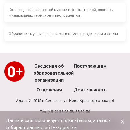
Коллекция классической музыки в формате mp3, словарь
музыкальных терминов и инструментов.
Обучающие музыкальные игры в помощь родителям и детям
Сведения об
Поступающим
образовательной
организации
Отделения
Деятельность
Адрес: 214015 г. Смоленск ул. Ново-Краснофлотская, 6
Тел: (4812) 38-03-58, 38-32-56
Данный сайт использует cookie-файлы, а также
Х
Режим работы школы: 8.00 - 20.00, выходной - воскресенье
собирает данные об IP-адресе и
Режим работы администрации и бухгалтерии школы: 9.00-17.30,