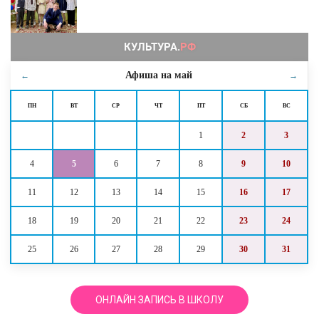
Афиша на
май
←
→
ПН
ВТ
СР
ЧТ
ПТ
СБ
ВС
1
2
3
4
5
6
7
8
9
10
11
12
13
14
15
16
17
18
19
20
21
22
23
24
25
26
27
28
29
30
31
ОНЛАЙН ЗАПИСЬ В ШКОЛУ