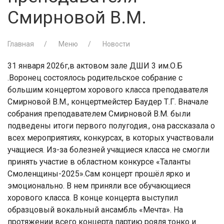
Смирновой В.М.
Главная
Меню
Новости
31 января 2026г,в актовом зале ДШИ 3 им.О.Б
.Воронец состоялось родительское собрание с
большим концертом хорового класса преподавателя
Смирновой В.М., концертмейстер Баудер Т.Г. Вначале
собрания преподавателем Смирновой В.М. были
подведены итоги первого полугодия., она рассказала о
всех мероприятиях, конкурсах, в которых участвовали
учащиеся. Из-за болезней учащиеся класса не смогли
принять участие в областном конкурсе «Таланты
Смоленщины-2025».Сам концерт прошёл ярко и
эмоционально. В нем приняли все обучающиеся
хорового класса. В конце концерта выступил
образцовый вокальный ансамбль «Мечта». На
протяжении всего концерта партию рояля тонко и