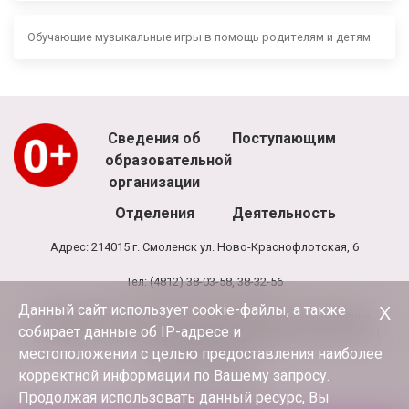
Обучающие музыкальные игры в помощь родителям и детям
Сведения об
Поступающим
образовательной
организации
Отделения
Деятельность
Адрес: 214015 г. Смоленск ул. Ново-Краснофлотская, 6
Тел: (4812) 38-03-58, 38-32-56
Данный сайт использует cookie-файлы, а также
Х
Режим работы школы: 8.00 - 20.00, выходной - воскресенье
собирает данные об IP-адресе и
Режим работы администрации и бухгалтерии школы: 9.00-17.30,
обед 13.00-13.30
местоположении с целью предоставления наиболее
корректной информации по Вашему запросу.
E-mail:
terciya3@mail.ru
Продолжая использовать данный ресурс, Вы