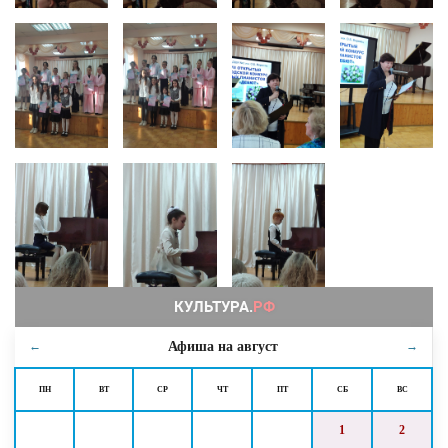
Афиша на
август
←
→
ПН
ВТ
СР
ЧТ
ПТ
СБ
ВС
1
2