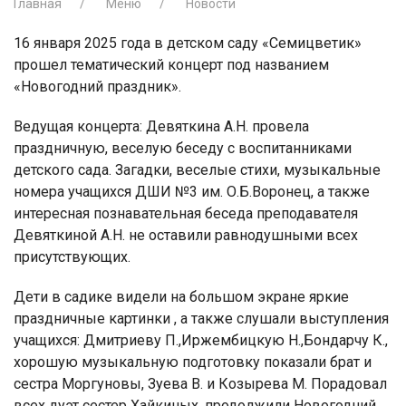
Главная
Меню
Новости
16 января 2025 года в детском саду «Семицветик»
прошел тематический концерт под названием
«Новогодний праздник».
Ведущая концерта: Девяткина А.Н. провела
праздничную, веселую беседу с воспитанниками
детского сада. Загадки, веселые стихи, музыкальные
номера учащихся ДШИ №3 им. О.Б.Воронец, а также
интересная познавательная беседа преподавателя
Девяткиной А.Н. не оставили равнодушными всех
присутствующих.
Дети в садике видели на большом экране яркие
праздничные картинки , а также слушали выступления
учащихся: Дмитриеву П.,Иржембицкую Н.,Бондарчу К.,
хорошую музыкальную подготовку показали брат и
сестра Моргуновы, Зуева В. и Козырева М. Порадовал
всех дуэт сестер Хайкиных, продолжили Новогодний