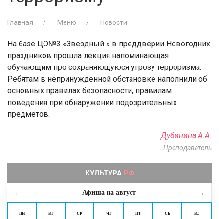
Главная
Меню
Новости
На базе ЦО№3 «Звездный » в преддверии Новогодних
праздников прошла лекция напоминающая
обучающим про сохраняющуюся угрозу терроризма.
Ребятам в непринужденной обстановке наполнили об
основных правилах безопасности, правилам
поведения при обнаружении подозрительных
предметов.
Дубинина А.А.
Преподаватель
Афиша на
август
←
→
ПН
ВТ
СР
ЧТ
ПТ
СБ
ВС