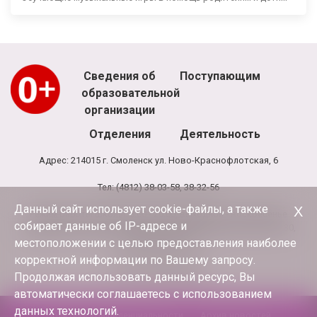
Сведения об
Поступающим
образовательной
организации
Отделения
Деятельность
Адрес: 214015 г. Смоленск ул. Ново-Краснофлотская, 6
Тел: (4812) 38-03-58, 38-32-56
Данный сайт использует cookie-файлы, а также
Х
Режим работы школы: 8.00 - 20.00, выходной - воскресенье
собирает данные об IP-адресе и
Режим работы администрации и бухгалтерии школы: 9.00-17.30,
обед 13.00-13.30
местоположении с целью предоставления наиболее
корректной информации по Вашему запросу.
E-mail:
terciya3@mail.ru
Продолжая использовать данный ресурс, Вы
автоматически соглашаетесь с использованием
данных технологий.
Политика конфиденциальности
Архив новостей