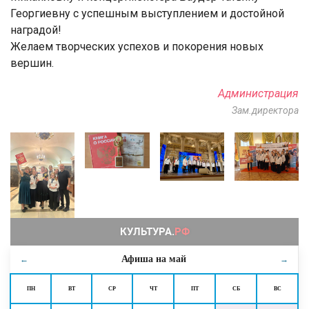
Георгиевну с успешным выступлением и достойной
наградой!
Желаем творческих успехов и покорения новых
вершин.
Администрация
Зам.директора
Афиша на
май
←
→
ПН
ВТ
СР
ЧТ
ПТ
СБ
ВС