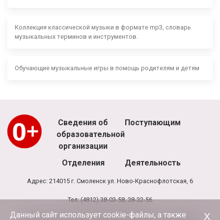
Коллекция классической музыки в формате mp3, словарь
музыкальных терминов и инструментов.
Обучающие музыкальные игры в помощь родителям и детям
Сведения об
Поступающим
образовательной
организации
Отделения
Деятельность
Адрес: 214015 г. Смоленск ул. Ново-Краснофлотская, 6
Тел: (4812) 38-03-58, 38-32-56
Данный сайт использует cookie-файлы, а также
Х
Режим работы школы: 8.00 - 20.00, выходной - воскресенье