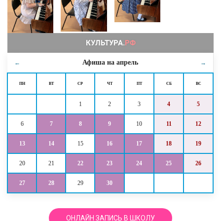
Афиша на
апрель
←
→
ПН
ВТ
СР
ЧТ
ПТ
СБ
ВС
1
2
3
4
5
6
7
8
9
10
11
12
13
14
15
16
17
18
19
20
21
22
23
24
25
26
27
28
29
30
ОНЛАЙН ЗАПИСЬ В ШКОЛУ