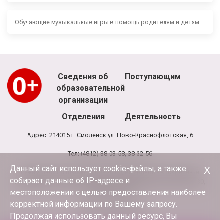
Обучающие музыкальные игры в помощь родителям и детям
Сведения об
Поступающим
образовательной
организации
Отделения
Деятельность
Адрес: 214015 г. Смоленск ул. Ново-Краснофлотская, 6
Тел: (4812) 38-03-58, 38-32-56
Данный сайт использует cookie-файлы, а также
Х
Режим работы школы: 8.00 - 20.00, выходной - воскресенье
собирает данные об IP-адресе и
Режим работы администрации и бухгалтерии школы: 9.00-17.30,
обед 13.00-13.30
местоположении с целью предоставления наиболее
корректной информации по Вашему запросу.
E-mail:
terciya3@mail.ru
Продолжая использовать данный ресурс, Вы