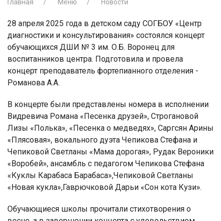
Главная
Меню
Новости
28 апреля 2025 года в детском саду СОГБОУ «Центр
диагностики и консультирования» состоялся концерт
обучающихся ДШИ № 3 им. О.Б. Воронец для
воспитанников центра. Подготовила и провела
концерт преподаватель фортепианного отделения -
Романова А.А.
В концерте были представлены номера в исполнении
Видревича Романа «Песенка друзей», Строгановой
Лизы «Полька», «Песенка о медведях», Саргсян Арины
«Плясовая», вокального дуэта Чепикова Стефана и
Чепиковой Светланы «Мама дорогая», Рудак Вероники
«Воробей», ансамбль с педагогом Чепикова Стефана
«Куклы Карабаса Барабаса»,Чепиковой Светланы
«Новая кукла»,Гаврючковой Дарьи «Сон кота Кузи».
Обучающиеся школы прочитали стихотворения о
весне, а в завершении концерта с удовольствием