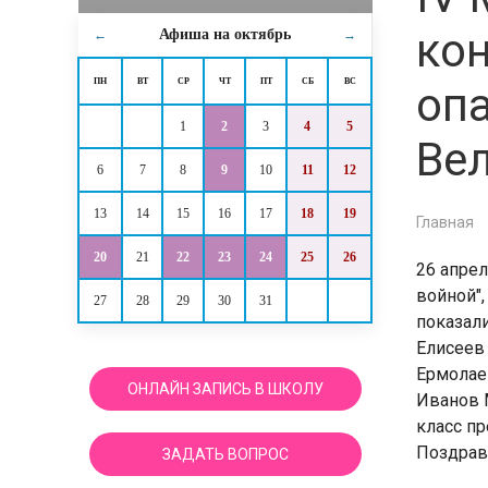
кон
Афиша на
октябрь
←
→
ПН
ВТ
СР
ЧТ
ПТ
СБ
ВС
оп
1
2
3
4
5
Ве
6
7
8
9
10
11
12
13
14
15
16
17
18
19
Главная
20
21
22
23
24
25
26
26 апре
войной"
27
28
29
30
31
показал
Елисеев 
Ермолаев
ОНЛАЙН ЗАПИСЬ В ШКОЛУ
Иванов М
класс п
Поздрав
ЗАДАТЬ ВОПРОС