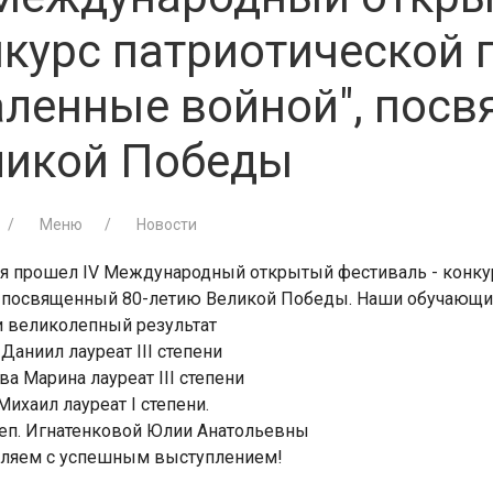
курс патриотической 
аленные войной", пос
ликой Победы
Меню
Новости
ля прошел IV Международный открытый фестиваль - конку
, посвященный 80-летию Великой Победы. Наши обучающиеся
и великолепный результат
Даниил лауреат III степени
а Марина лауреат III степени
ихаил лауреат I степени.
реп. Игнатенковой Юлии Анатольевны
ляем с успешным выступлением!