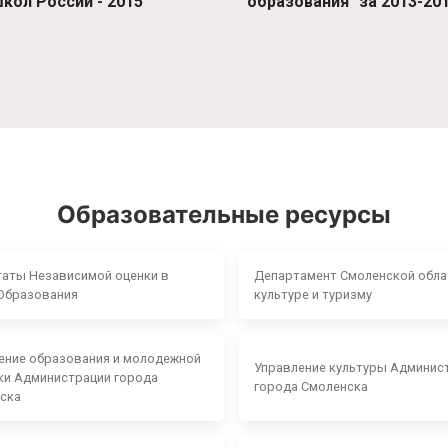
кол России - 2015"
образования" за 2013-201
Образовательные ресурсы
таты Независимой оценки в
Департамент Смоленской обла
Образования
культуре и туризму
ение образования и молодежной
Управление культуры Админис
ки Администрации города
города Смоленска
ска