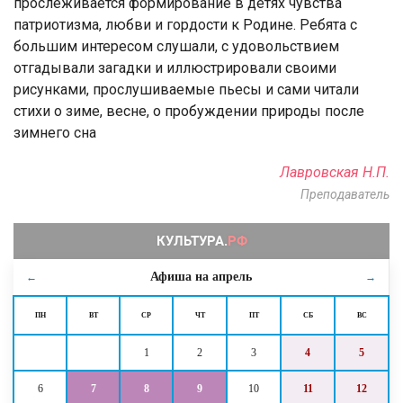
прослеживается формирование в детях чувства
патриотизма, любви и гордости к Родине. Ребята с
большим интересом слушали, с удовольствием
отгадывали загадки и иллюстрировали своими
рисунками, прослушиваемые пьесы и сами читали
стихи о зиме, весне, о пробуждении природы после
зимнего сна
Лавровская Н.П.
Преподаватель
Афиша на
апрель
←
→
ПН
ВТ
СР
ЧТ
ПТ
СБ
ВС
1
2
3
4
5
6
7
8
9
10
11
12