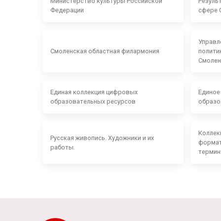
Министерство культуры Российской
Резуль
Федерации
сфере 
Управл
Смоленская областная филармония
полити
Смолен
Единая коллекция цифровых
Единое
образовательных ресурсов
образо
Коллек
Русская живопись. Художники и их
формат
работы.
термин