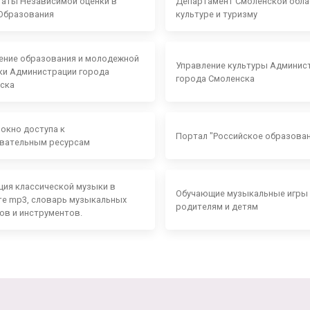
таты Независимой оценки в
Департамент Смоленской обла
Образования
культуре и туризму
ение образования и молодежной
Управление культуры Админис
ки Администрации города
города Смоленска
ска
 окно доступа к
Портал "Российское образова
вательным ресурсам
ция классической музыки в
Обучающие музыкальные игры
е mp3, словарь музыкальных
родителям и детям
ов и инструментов.