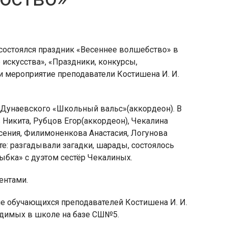
 состоялся праздник «Весеннее волшебство» в
 искусства», «Праздники, конкурсы,
 мероприятие преподаватели Костишена И. И.
 Дунаевского «Школьный вальс»(аккордеон). В
Никита, Рубцов Егор(аккордеон), Чекалина
Ксения, Филимоненкова Анастасия, Логунова
е: разгадывали загадки, шарады, состоялось
бка» с дуэтом сестёр Чекалиных.
ентами.
ие обучающихся преподавателей Костишена И. И.
водимых в школе на базе СШ№5.