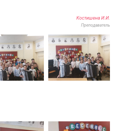
Костишена И.И.
Преподаватель