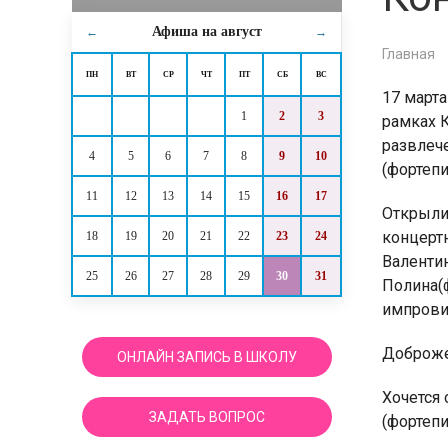
Афиша на
август
←
→
Главная
ПН
ВТ
СР
ЧТ
ПТ
СБ
ВС
17 март
1
2
3
рамках К
развлеч
4
5
6
7
8
9
10
(фортепи
11
12
13
14
15
16
17
Открыли
концерт
18
19
20
21
22
23
24
Валентин
25
26
27
28
29
30
31
Полина(ф
импрови
Доброже
ОНЛАЙН ЗАПИСЬ В ШКОЛУ
Хочется 
ЗАДАТЬ ВОПРОС
(фортепи