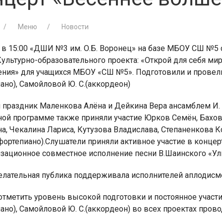
Меню
Новости
а в 15:00 «ДШИ №3 им. О.Б. Воронец» на базе МБОУ СШ №5
ультурно-образовательного проекта: «Открой для себя мир
ения» для учащихся МБОУ «СШ №5». Подготовили и провели
ано), Самойловой Ю. С.(аккордеон)
 праздник Маленкова Алёна и Дейкина Вера ансамблем И.
ной программе также приняли участие Юрков Семён, Бахов 
а, Чекалина Лариса, Кутузова Владислава, Степаненкова 
ортепиано).Слушатели приняли активное участие в концерт
зационное совместное исполнение песни В.Шаинского «Улы
лательная публика поддерживала исполнителей аплодисм
отметить уровень высокой подготовки и постоянное участ
ано), Самойловой Ю. С.(аккордеон) во всех проектах про