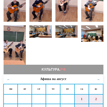
Афиша на
август
←
→
ПН
ВТ
СР
ЧТ
ПТ
СБ
ВС
1
2