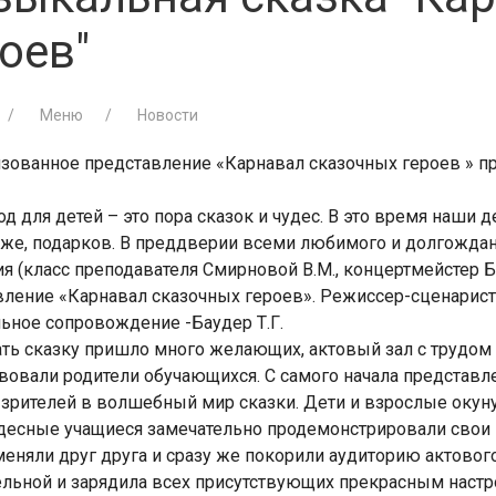
оев"
Меню
Новости
изованное представление «Карнавал сказочных героев » пр
д для детей – это пора сказок и чудес. В это время наши 
 же, подарков. В преддверии всеми любимого и долгождан
я (класс преподавателя Смирновой В.М., концертмейстер Б
вление «Карнавал сказочных героев». Режиссер-сценарист 
ьное сопровождение -Баудер Т.Г.
ть сказку пришло много желающих, актовый зал с трудом 
твовали родители обучающихся. С самого начала представ
 зрителей в волшебный мир сказки. Дети и взрослые окун
десные учащиеся замечательно продемонстрировали свои в
еняли друг друга и сразу же покорили аудиторию актового
ельной и зарядила всех присутствующих прекрасным настр