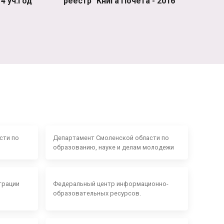
4 уч.год
реестр "Книга Почета - 2016"
сти по
Департамент Смоленской области по
образованию, науке и делам молодежи
трации
Федеральный центр информационно-
образовательных ресурсов.