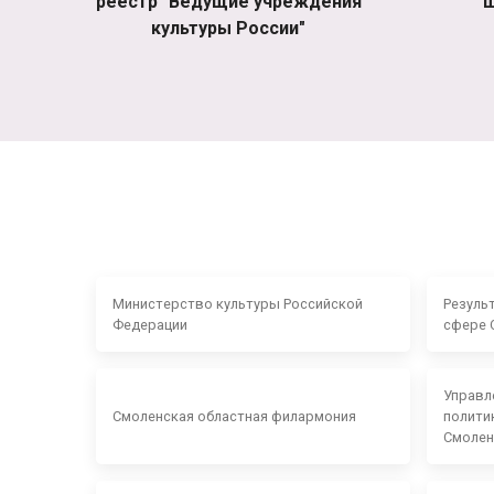
реестр "Ведущие учреждения
ш
культуры России"
Министерство культуры Российской
Резуль
Федерации
сфере 
Управл
Смоленская областная филармония
полити
Смолен