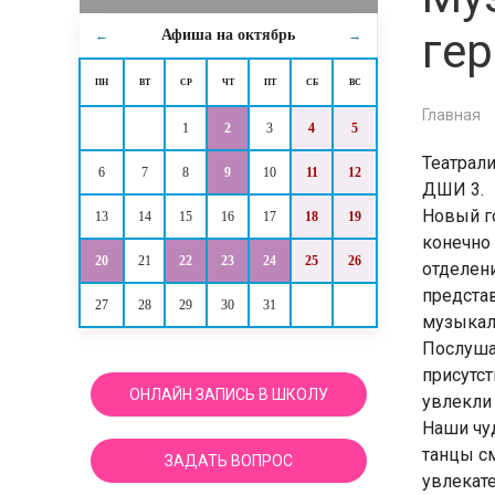
гер
Афиша на
октябрь
←
→
ПН
ВТ
СР
ЧТ
ПТ
СБ
ВС
Главная
1
2
3
4
5
Театрал
6
7
8
9
10
11
12
ДШИ 3.
Новый го
13
14
15
16
17
18
19
конечно
20
21
22
23
24
25
26
отделени
предста
27
28
29
30
31
музыкал
Послуша
присутс
ОНЛАЙН ЗАПИСЬ В ШКОЛУ
увлекли
Наши чу
танцы см
ЗАДАТЬ ВОПРОС
увлекат