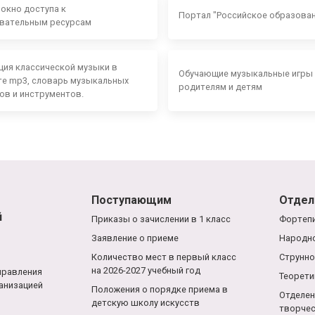
 окно доступа к
Портал "Российское образова
вательным ресурсам
ция классической музыки в
Обучающие музыкальные игры
е mp3, словарь музыкальных
родителям и детям
ов и инструментов.
Поступающим
Отдел
й
Приказы о зачислении в 1 класс
Фортепи
Заявление о приеме
Народно
Количество мест в первый класс
Струнно
на 2026-2027 учебный год
правления
Теорети
анизацией
Положения о порядке приема в
Отделен
детскую школу искусств
творче