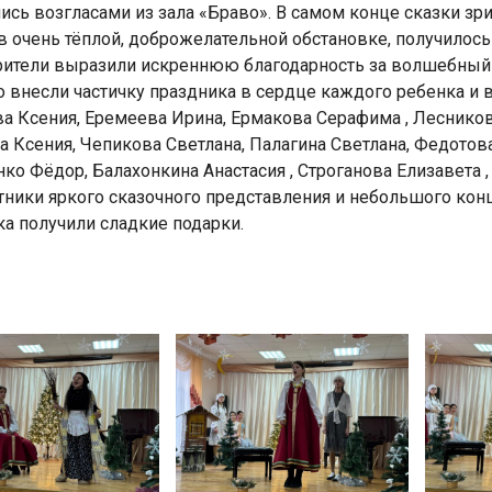
сь возгласами из зала «Браво». В самом конце сказки зри
в очень тёплой, доброжелательной обстановке, получило
рители выразили искреннюю благодарность за волшебный п
о внесли частичку праздника в сердце каждого ребенка и 
а Ксения, Еремеева Ирина, Ермакова Серафима , Лесников
 Ксения, Чепикова Светлана, Палагина Светлана, Федотова
ко Фёдор, Балахонкина Анастасия , Строганова Елизавета , 
тники яркого сказочного представления и небольшого кон
а получили сладкие подарки.