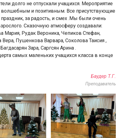
тели долго не отпускали учащихся. Мероприятие
сь волшебным и позитивным. Все присутствующие
раздник, за радость, и смех .Мы были очень
взрослого. Сказочную атмосферу создавали:
а Мария, Рудак Вероника, Чепиков Стефан,
 Вера, Пушенкова Варвара, Соколова Таисия ,
Багдасарян Зара, Саргсян Арина .
церта самых маленьких учащихся класса в конце
Баудер Т.Г.
Преподаватель