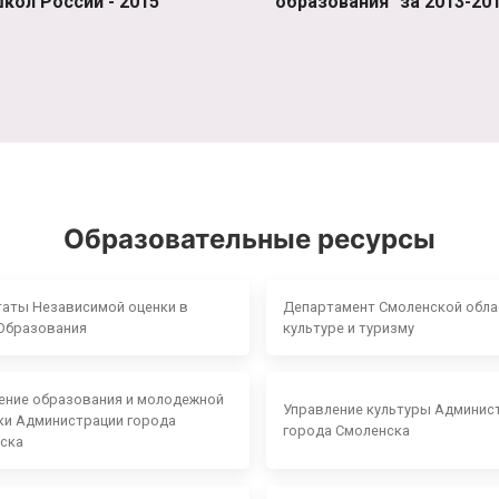
кол России - 2015"
образования" за 2013-201
Образовательные ресурсы
таты Независимой оценки в
Департамент Смоленской обла
Образования
культуре и туризму
ение образования и молодежной
Управление культуры Админис
ки Администрации города
города Смоленска
ска