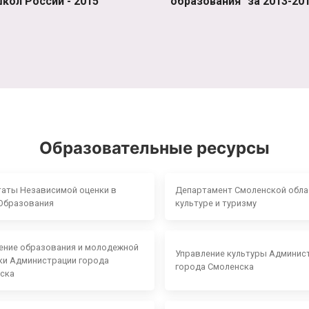
кол России - 2015"
образования" за 2013-201
Образовательные ресурсы
таты Независимой оценки в
Департамент Смоленской обла
Образования
культуре и туризму
ение образования и молодежной
Управление культуры Админис
ки Администрации города
города Смоленска
ска