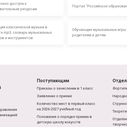
 окно доступа к
Портал "Российское образова
вательным ресурсам
ция классической музыки в
Обучающие музыкальные игры
е mp3, словарь музыкальных
родителям и детям
ов и инструментов.
Поступающим
Отдел
й
Приказы о зачислении в 1 класс
Фортепи
Заявление о приеме
Народно
Количество мест в первый класс
Струнно
на 2026-2027 учебный год
правления
Теорети
анизацией
Положения о порядке приема в
Отделен
детскую школу искусств
творче