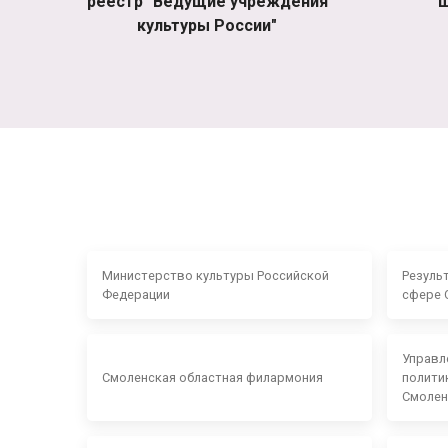
реестр "Ведущие учреждения
ш
культуры России"
Министерство культуры Российской
Резуль
Федерации
сфере 
Управл
Смоленская областная филармония
полити
Смолен