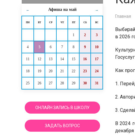
Афиша на
май
←
→
Главная
ПН
ВТ
СР
ЧТ
ПТ
СБ
ВС
Выбирайт
1
2
3
в 2026 г
4
5
6
7
8
9
10
Культур
Госуслуг
11
12
13
14
15
16
17
Как прог
18
19
20
21
22
23
24
1. Перей
25
26
27
28
29
30
31
2. Автор
ОНЛАЙН ЗАПИСЬ В ШКОЛУ
3. Сдела
В 2024 г
ЗАДАТЬ ВОПРОС
декабря 