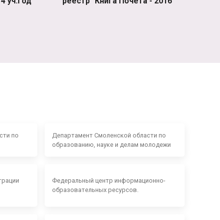
4 уч.год
реестр "Книга Почета - 2016"
сти по
Департамент Смоленской области по
образованию, науке и делам молодежи
трации
Федеральный центр информационно-
образовательных ресурсов.